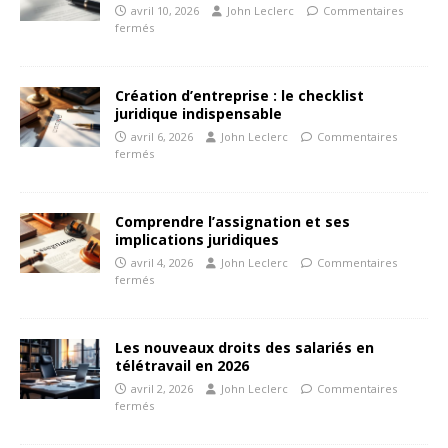
avril 10, 2026
John Leclerc
Commentaires
fermés
Création d’entreprise : le checklist
juridique indispensable
avril 6, 2026
John Leclerc
Commentaires
fermés
Comprendre l’assignation et ses
implications juridiques
avril 4, 2026
John Leclerc
Commentaires
fermés
Les nouveaux droits des salariés en
télétravail en 2026
avril 2, 2026
John Leclerc
Commentaires
fermés