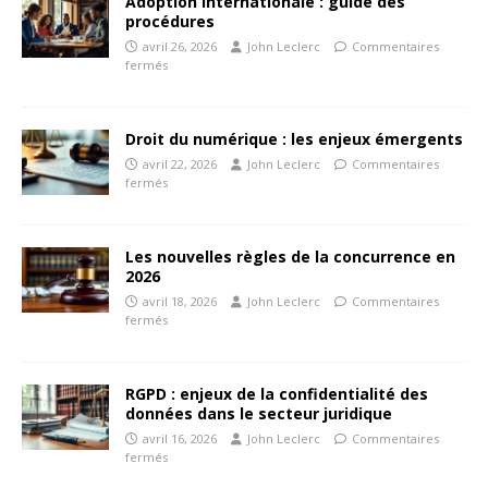
Adoption internationale : guide des
procédures
avril 26, 2026
John Leclerc
Commentaires
fermés
Droit du numérique : les enjeux émergents
avril 22, 2026
John Leclerc
Commentaires
fermés
Les nouvelles règles de la concurrence en
2026
avril 18, 2026
John Leclerc
Commentaires
fermés
RGPD : enjeux de la confidentialité des
données dans le secteur juridique
avril 16, 2026
John Leclerc
Commentaires
fermés