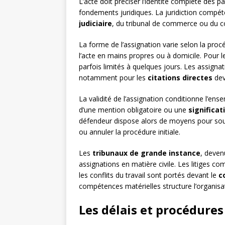
L’acte doit préciser l’identité complète des pa
fondements juridiques. La juridiction compéte
judiciaire
, du tribunal de commerce ou du co
La forme de l’assignation varie selon la procéd
l’acte en mains propres ou à domicile. Pour 
parfois limités à quelques jours. Les assigna
notamment pour les
citations directes
dev
La validité de l’assignation conditionne l’e
d’une mention obligatoire ou une
significat
défendeur dispose alors de moyens pour soulev
ou annuler la procédure initiale.
Les
tribunaux de grande instance
, deven
assignations en matière civile. Les litiges 
les conflits du travail sont portés devant le
c
compétences matérielles structure l’organisati
Les délais et procédures