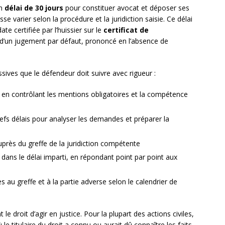
un
délai de 30 jours
pour constituer avocat et déposer ses
e varier selon la procédure et la juridiction saisie. Ce délai
ate certifiée par l’huissier sur le
certificat de
 d’un jugement par défaut, prononcé en l’absence de
ives que le défendeur doit suivre avec rigueur :
n en contrôlant les mentions obligatoires et la compétence
efs délais pour analyser les demandes et préparer la
auprès du greffe de la juridiction compétente
dans le délai imparti, en répondant point par point aux
es au greffe et à la partie adverse selon le calendrier de
e droit d’agir en justice. Pour la plupart des actions civiles,
 le titulaire du droit a connu ou aurait dû connaître les faits