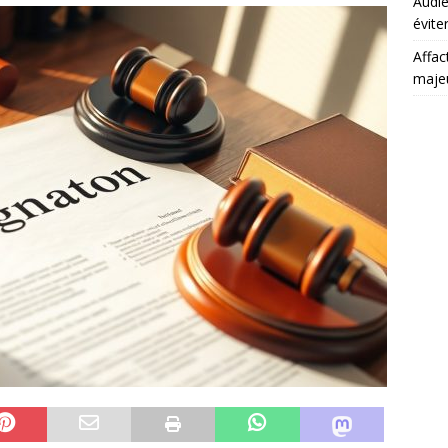
Audie
évite
Affac
maje