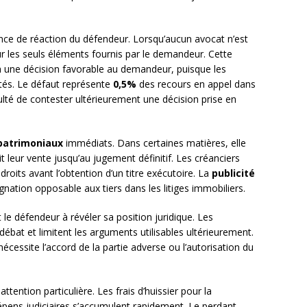
nce de réaction du défendeur. Lorsqu’aucun avocat n’est
sur les seuls éléments fournis par le demandeur. Cette
à une décision favorable au demandeur, puisque les
tés. Le défaut représente
0,5%
des recours en appel dans
ficulté de contester ultérieurement une décision prise en
 patrimoniaux
immédiats. Dans certaines matières, elle
dit leur vente jusqu’au jugement définitif. Les créanciers
droits avant l’obtention d’un titre exécutoire. La
publicité
gnation opposable aux tiers dans les litiges immobiliers.
t le défendeur à révéler sa position juridique. Les
débat et limitent les arguments utilisables ultérieurement.
écessite l’accord de la partie adverse ou l’autorisation du
ttention particulière. Les frais d’huissier pour la
 dépens judiciaires s’accumulent rapidement. Le perdant