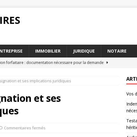
IRES
NTREPRISE
IMMOBILIER
JURIDIQUE
NOTAIRE
ion forfaitaire : documentation nécessaire pour la demande
ART
ignation et ses implications juridiques
et succession : comment protéger vos héritiers efficacement
Vos d
nation et ses
Indem
 mise en état : erreurs fréquentes à éviter
DROIT
ques
néces
ge : anticiper les risques juridiques majeurs
DROIT
Test
n tant que locataire : ce que dit la loi
IMMOBILIER
hérit
Commentaires fermés