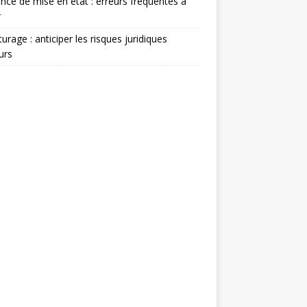
nce de mise en état : erreurs fréquentes à
r
turage : anticiper les risques juridiques
urs