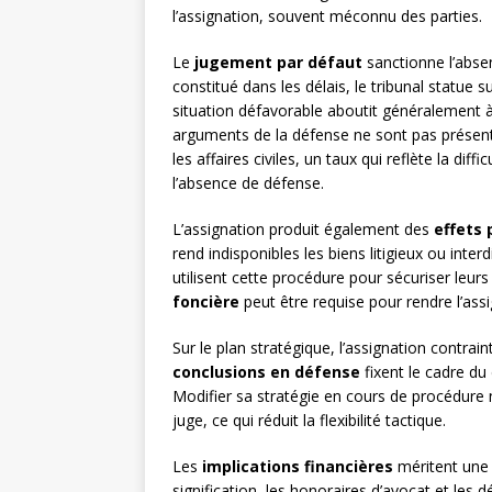
l’assignation, souvent méconnu des parties.
Le
jugement par défaut
sanctionne l’abse
constitué dans les délais, le tribunal statue 
situation défavorable aboutit généralement 
arguments de la défense ne sont pas présen
les affaires civiles, un taux qui reflète la dif
l’absence de défense.
L’assignation produit également des
effets
rend indisponibles les biens litigieux ou inter
utilisent cette procédure pour sécuriser leurs 
foncière
peut être requise pour rendre l’assi
Sur le plan stratégique, l’assignation contrain
conclusions en défense
fixent le cadre du 
Modifier sa stratégie en cours de procédure n
juge, ce qui réduit la flexibilité tactique.
Les
implications financières
méritent une a
signification, les honoraires d’avocat et les