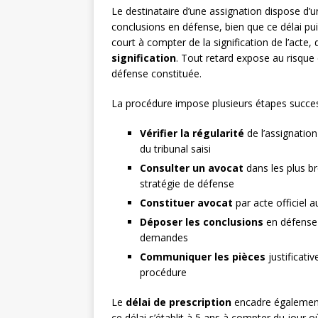
Le destinataire d’une assignation dispose d’
conclusions en défense, bien que ce délai puiss
court à compter de la signification de l’acte, d
signification
. Tout retard expose au risque
défense constituée.
La procédure impose plusieurs étapes success
Vérifier la régularité
de l’assignatio
du tribunal saisi
Consulter un avocat
dans les plus br
stratégie de défense
Constituer avocat
par acte officiel 
Déposer les conclusions
en défense 
demandes
Communiquer les pièces
justificativ
procédure
Le
délai de prescription
encadre également l
ce délai s’établit à 5 ans à compter du jour où