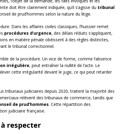
rties, l’objet de la demande, les faits invoqués et les
nte doit être clairement indiquée, qu’il s’agisse du
tribunal
nseil de prud’hommes selon la nature du litige.
ure. Dans les affaires civiles classiques, l’huissier remet
les
procédures d’urgence
, des délais réduits s’appliquent,
tions en matière pénale obéissent à des règles distinctes,
ant le tribunal correctionnel.
nsemble de la procédure. Un vice de forme, comme l’absence
ion irrégulière
, peut entraîner la nullité de l’acte. Le
er cette irrégularité devant le juge, ce qui peut retarder
us tribunaux judiciaires depuis 2020, traitent la majorité des
commerciaux relèvent des tribunaux de commerce, tandis que
onseil de prud’hommes
. Cette répartition des
on judiciaire française.
 à respecter