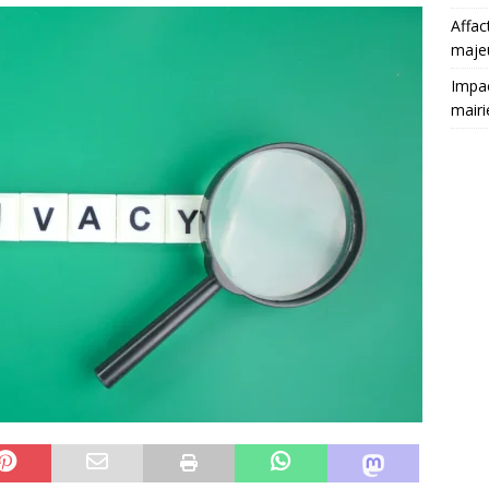
Affac
maje
Impac
mairi