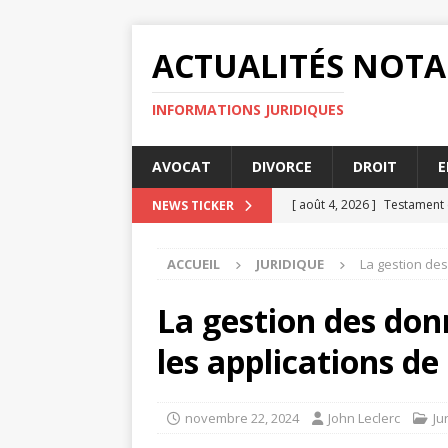
ACTUALITÉS NOTA
INFORMATIONS JURIDIQUES
AVOCAT
DIVORCE
DROIT
E
[ août 4, 2026 ]
Testament 
NEWS TICKER
JURIDIQUE
ACCUEIL
JURIDIQUE
La gestion de
[ août 3, 2026 ]
Audience de
[ juillet 31, 2026 ]
Affactura
La gestion des don
[ juillet 30, 2026 ]
Impacts 
les applications de
[ août 4, 2026 ]
Indemnisat
JURIDIQUE
novembre 22, 2024
John Leclerc
Ju